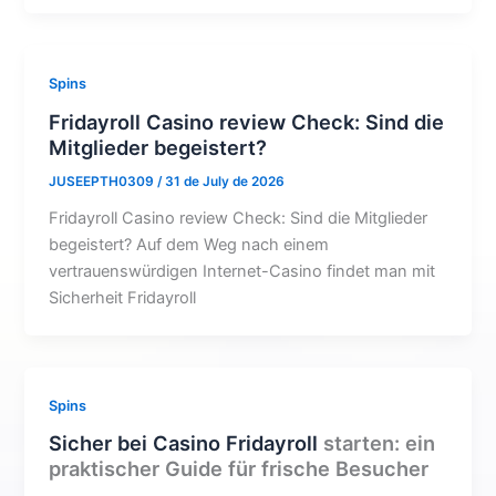
Spins
Fridayroll Casino review Check: Sind die
Mitglieder begeistert?
JUSEEPTH0309
/
31 de July de 2026
Fridayroll Casino review Check: Sind die Mitglieder
begeistert? Auf dem Weg nach einem
vertrauenswürdigen Internet-Casino findet man mit
Sicherheit Fridayroll
Spins
Sicher bei
Casino Fridayroll
starten: ein
praktischer Guide für frische Besucher