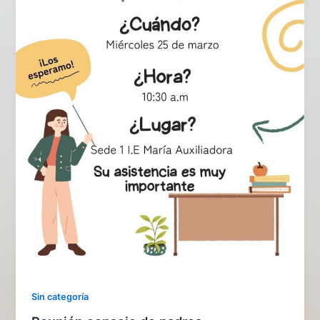
Sin categoría