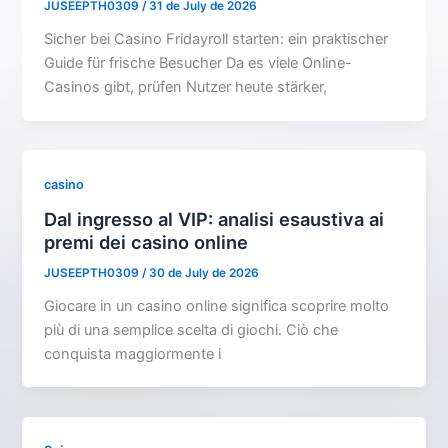
JUSEEPTH0309
/
31 de July de 2026
Sicher bei Casino Fridayroll starten: ein praktischer
Guide für frische Besucher Da es viele Online-
Casinos gibt, prüfen Nutzer heute stärker,
casino
Dal ingresso al VIP: analisi esaustiva ai
premi dei casino online
JUSEEPTH0309
/
30 de July de 2026
Giocare in un casino online significa scoprire molto
più di una semplice scelta di giochi. Ciò che
conquista maggiormente i