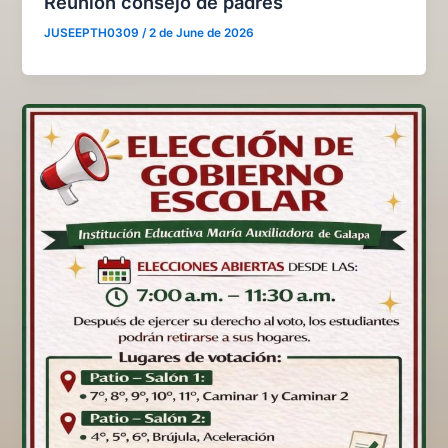
Reunión consejo de padres
JUSEEPTH0309
/
2 de June de 2026