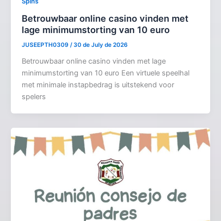
Spins
Betrouwbaar online casino vinden met
lage minimumstorting van 10 euro
JUSEEPTH0309
/
30 de July de 2026
Betrouwbaar online casino vinden met lage
minimumstorting van 10 euro Een virtuele speelhal
met minimale instapbedrag is uitstekend voor
spelers