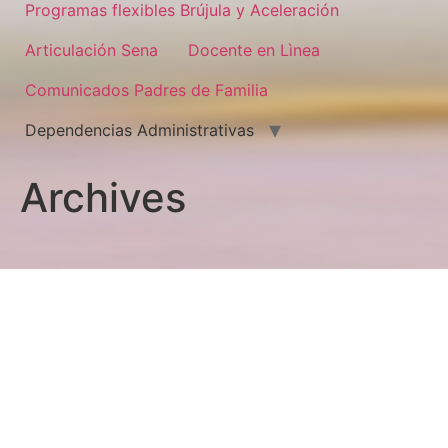
Programas flexibles Brújula y Aceleración
Articulación Sena
Docente en Lìnea
Comunicados Padres de Familia
Dependencias Administrativas
Archives