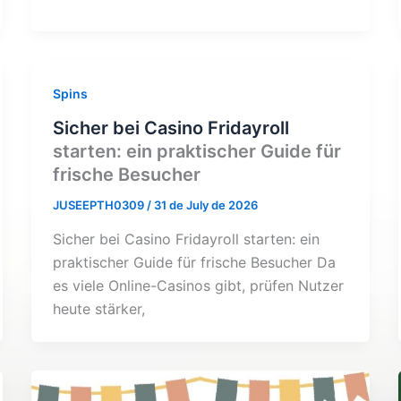
Spins
Sicher bei
Casino Fridayroll
starten: ein praktischer Guide für
frische Besucher
JUSEEPTH0309
/
31 de July de 2026
Sicher bei Casino Fridayroll starten: ein
praktischer Guide für frische Besucher Da
es viele Online-Casinos gibt, prüfen Nutzer
heute stärker,