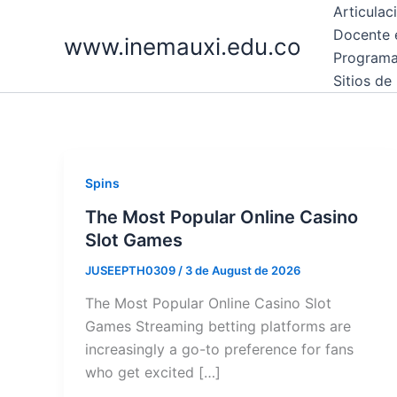
Skip
Articulac
to
Docente 
www.inemauxi.edu.co
content
Programas
Sitios de 
Spins
The Most Popular Online Casino
Slot Games
JUSEEPTH0309
/
3 de August de 2026
The Most Popular Online Casino Slot
Games Streaming betting platforms are
increasingly a go-to preference for fans
who get excited […]