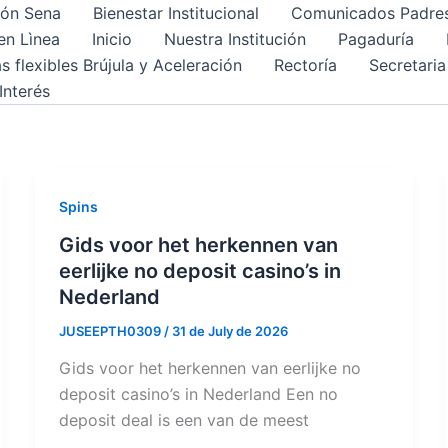
ión Sena
Bienestar Institucional
Comunicados Padres
en Lìnea
Inicio
Nuestra Institución
Pagaduría
 flexibles Brújula y Aceleración
Rectoría
Secretaria
Interés
Spins
Gids voor het herkennen van
eerlijke no deposit casino’s in
Nederland
JUSEEPTH0309
/
31 de July de 2026
Gids voor het herkennen van eerlijke no
deposit casino’s in Nederland Een no
deposit deal is een van de meest