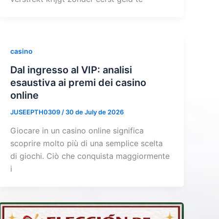
casino
Dal ingresso al VIP: analisi
esaustiva ai premi dei casino
online
JUSEEPTH0309
/
30 de July de 2026
Giocare in un casino online significa
scoprire molto più di una semplice scelta
di giochi. Ciò che conquista maggiormente
i