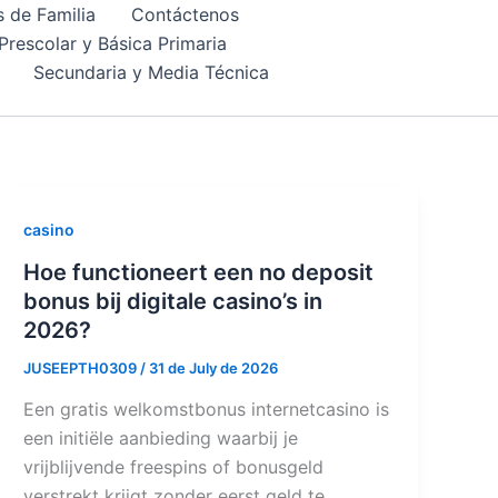
 de Familia
Contáctenos
Prescolar y Básica Primaria
Secundaria y Media Técnica
casino
Hoe functioneert een no deposit
bonus bij digitale casino’s in
2026?
JUSEEPTH0309
/
31 de July de 2026
Een gratis welkomstbonus internetcasino is
een initiële aanbieding waarbij je
vrijblijvende freespins of bonusgeld
verstrekt krijgt zonder eerst geld te