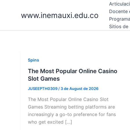
Skip
Articulac
to
Docente 
www.inemauxi.edu.co
content
Programas
Sitios de 
Spins
The Most Popular Online Casino
Slot Games
JUSEEPTH0309
/
3 de August de 2026
The Most Popular Online Casino Slot
Games Streaming betting platforms are
increasingly a go-to preference for fans
who get excited […]