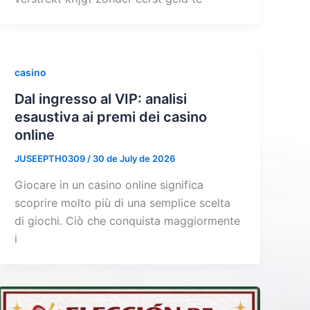
casino
Dal ingresso al VIP: analisi
esaustiva ai premi dei casino
online
JUSEEPTH0309
/
30 de July de 2026
Giocare in un casino online significa
scoprire molto più di una semplice scelta
di giochi. Ciò che conquista maggiormente
i