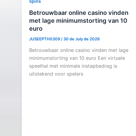
Spins
Betrouwbaar online casino vinden
met lage minimumstorting van 10
euro
JUSEEPTH0309
/
30 de July de 2026
Betrouwbaar online casino vinden met lage
minimumstorting van 10 euro Een virtuele
speelhal met minimale instapbedrag is
uitstekend voor spelers