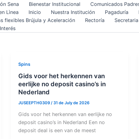
ión Sena
Bienestar Institucional
Comunicados Padres
en Lìnea
Inicio
Nuestra Institución
Pagaduría
 flexibles Brújula y Aceleración
Rectoría
Secretaria
Interés
Spins
Gids voor het herkennen van
eerlijke no deposit casino’s in
Nederland
JUSEEPTH0309
/
31 de July de 2026
Gids voor het herkennen van eerlijke no
deposit casino’s in Nederland Een no
deposit deal is een van de meest