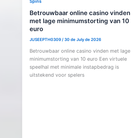
Spins
Betrouwbaar online casino vinden
met lage minimumstorting van 10
euro
JUSEEPTH0309
/
30 de July de 2026
Betrouwbaar online casino vinden met lage
minimumstorting van 10 euro Een virtuele
speelhal met minimale instapbedrag is
uitstekend voor spelers