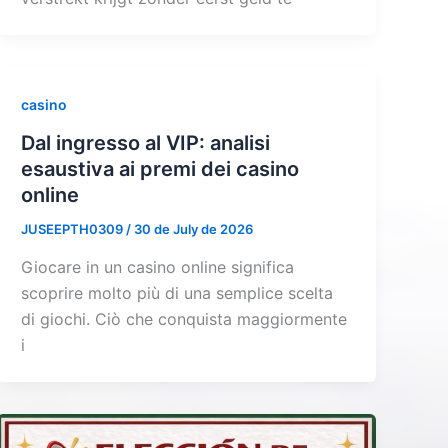
casino
Dal ingresso al VIP: analisi
esaustiva ai premi dei casino
online
JUSEEPTH0309
/
30 de July de 2026
Giocare in un casino online significa
scoprire molto più di una semplice scelta
di giochi. Ciò che conquista maggiormente
i