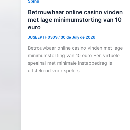
Spins
Betrouwbaar online casino vinden
met lage minimumstorting van 10
euro
JUSEEPTH0309
/
30 de July de 2026
Betrouwbaar online casino vinden met lage
minimumstorting van 10 euro Een virtuele
speelhal met minimale instapbedrag is
uitstekend voor spelers