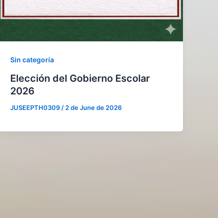
Sin categoría
Elección del Gobierno Escolar
2026
JUSEEPTH0309
/
2 de June de 2026