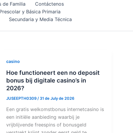
 de Familia
Contáctenos
Prescolar y Básica Primaria
Secundaria y Media Técnica
casino
Hoe functioneert een no deposit
bonus bij digitale casino’s in
2026?
JUSEEPTH0309
/
31 de July de 2026
Een gratis welkomstbonus internetcasino is
een initiële aanbieding waarbij je
vrijblijvende freespins of bonusgeld
verstrekt krijgt zonder eerst geld te