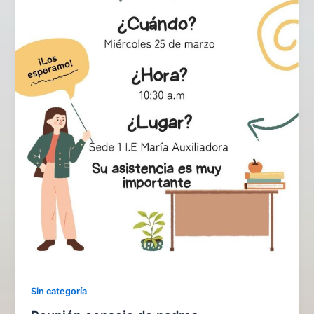
Sin categoría