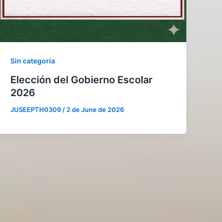
Sin categoría
Elección del Gobierno Escolar
2026
JUSEEPTH0309
/
2 de June de 2026