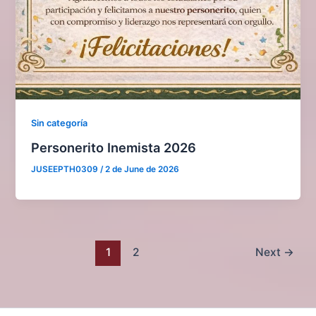
Sin categoría
Personerito Inemista 2026
JUSEEPTH0309
/
2 de June de 2026
1
2
Next
→