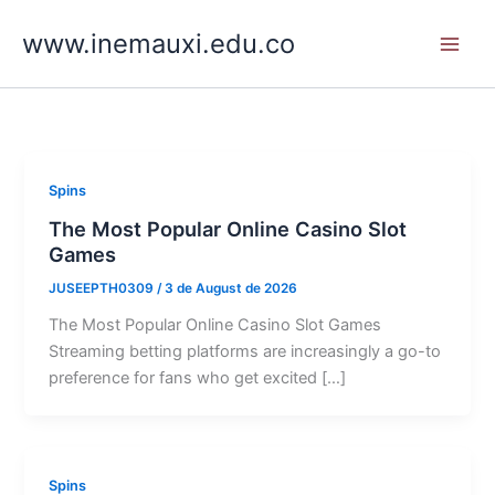
Skip
www.inemauxi.edu.co
to
content
Spins
The Most Popular Online Casino Slot
Games
JUSEEPTH0309
/
3 de August de 2026
The Most Popular Online Casino Slot Games
Streaming betting platforms are increasingly a go-to
preference for fans who get excited […]
Spins