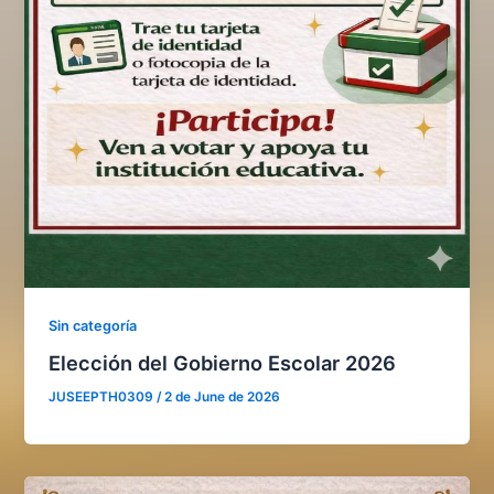
Sin categoría
Elección del Gobierno Escolar 2026
JUSEEPTH0309
/
2 de June de 2026