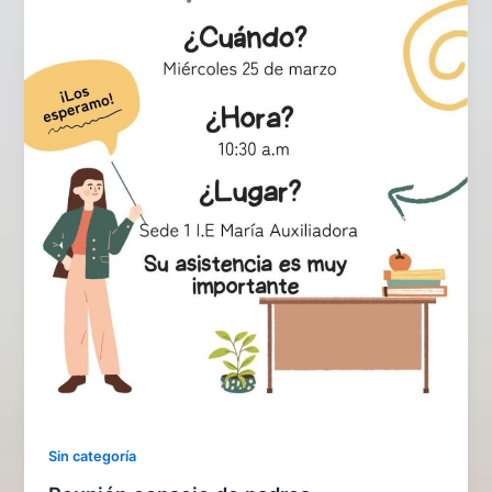
Sin categoría