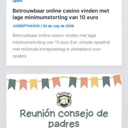
Spins
Betrouwbaar online casino vinden met
lage minimumstorting van 10 euro
JUSEEPTH0309
/
30 de July de 2026
Betrouwbaar online casino vinden met lage
minimumstorting van 10 euro Een virtuele speelhal
met minimale instapbedrag is uitstekend voor
spelers