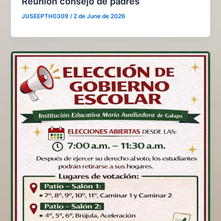
Reunión consejo de padres
JUSEEPTH0309
/
2 de June de 2026