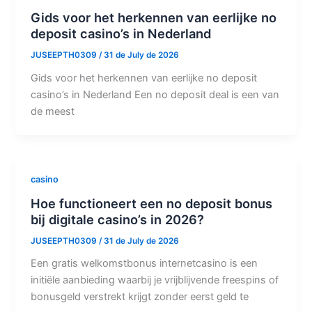
Gids voor het herkennen van eerlijke no
deposit casino’s in Nederland
JUSEEPTH0309
/
31 de July de 2026
Gids voor het herkennen van eerlijke no deposit
casino’s in Nederland Een no deposit deal is een van
de meest
casino
Hoe functioneert een no deposit bonus
bij digitale casino’s in 2026?
JUSEEPTH0309
/
31 de July de 2026
Een gratis welkomstbonus internetcasino is een
initiële aanbieding waarbij je vrijblijvende freespins of
bonusgeld verstrekt krijgt zonder eerst geld te