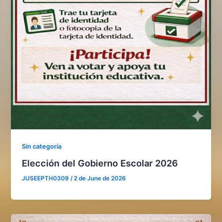
Sin categoría
Elección del Gobierno Escolar 2026
JUSEEPTH0309
/
2 de June de 2026