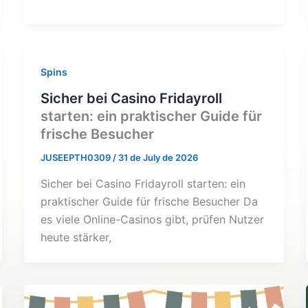
Spins
Sicher bei
Casino Fridayroll
starten: ein praktischer Guide für
frische Besucher
JUSEEPTH0309
/
31 de July de 2026
Sicher bei Casino Fridayroll starten: ein
praktischer Guide für frische Besucher Da
es viele Online-Casinos gibt, prüfen Nutzer
heute stärker,