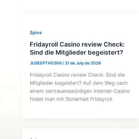
Spins
Fridayroll Casino review Check:
Sind die Mitglieder begeistert?
JUSEEPTH0309
/
31 de July de 2026
Fridayroll Casino review Check: Sind die
Mitglieder begeistert? Auf dem Weg nach
einem vertrauenswürdigen Internet-Casino
findet man mit Sicherheit Fridayroll