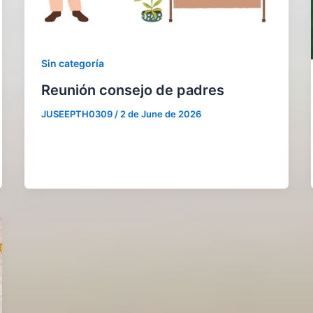
Sin categoría
Reunión consejo de padres
JUSEEPTH0309
/
2 de June de 2026