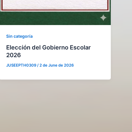
Sin categoría
Elección del Gobierno Escolar
2026
JUSEEPTH0309
/
2 de June de 2026