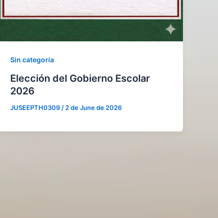
Sin categoría
Elección del Gobierno Escolar
2026
JUSEEPTH0309
/
2 de June de 2026