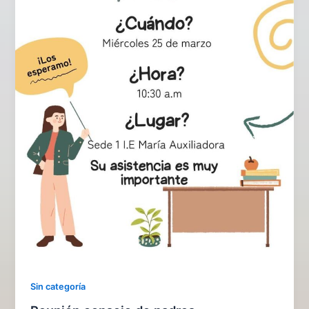
Sin categoría