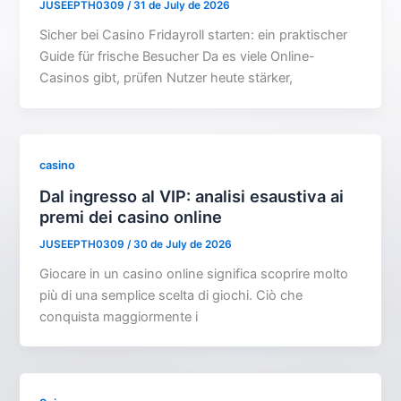
JUSEEPTH0309
/
31 de July de 2026
Sicher bei Casino Fridayroll starten: ein praktischer
Guide für frische Besucher Da es viele Online-
Casinos gibt, prüfen Nutzer heute stärker,
casino
Dal ingresso al VIP: analisi esaustiva ai
premi dei casino online
JUSEEPTH0309
/
30 de July de 2026
Giocare in un casino online significa scoprire molto
più di una semplice scelta di giochi. Ciò che
conquista maggiormente i