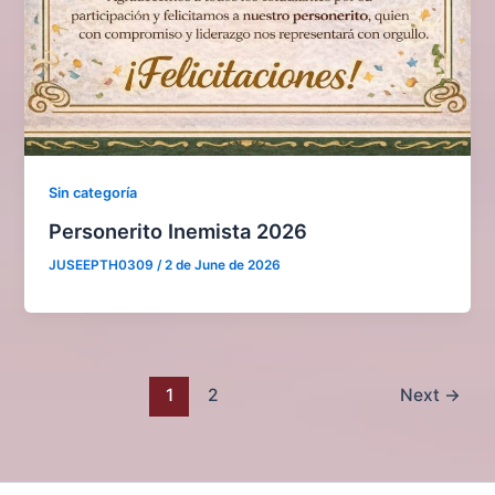
Sin categoría
Personerito Inemista 2026
JUSEEPTH0309
/
2 de June de 2026
1
2
Next
→