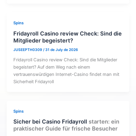
Spins
Fridayroll Casino review Check: Sind die
Mitglieder begeistert?
JUSEEPTH0309
/
31 de July de 2026
Fridayroll Casino review Check: Sind die Mitglieder
begeistert? Auf dem Weg nach einem
vertrauenswürdigen Internet-Casino findet man mit
Sicherheit Fridayroll
Spins
Sicher bei
Casino Fridayroll
starten: ein
praktischer Guide für frische Besucher